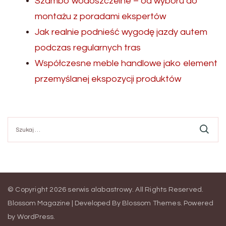
Szambo wodoszczelne – od wyboru do
montażu z poradami ekspertów
Jak realnie podnieść wygodę jazdy autem
podczas regularnych tras
Współczesne meble handlowe jako element
przemyślanej ekspozycji produktów
Szukaj:
© Copyright 2026
serwis alabastrowy
. All Rights Reserved.
Blossom Magazine | Developed By
Blossom Themes
.
Powered
by
WordPress
.