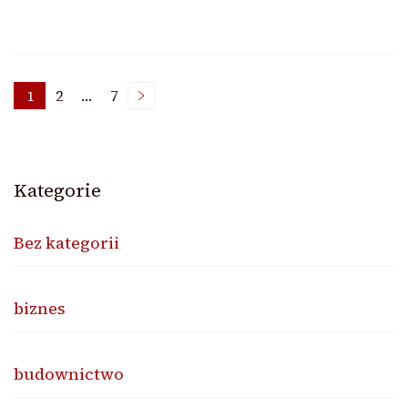
Nawigacja
1
2
…
7
Page
Page
Page
po
Kategorie
wpisach
Bez kategorii
biznes
budownictwo