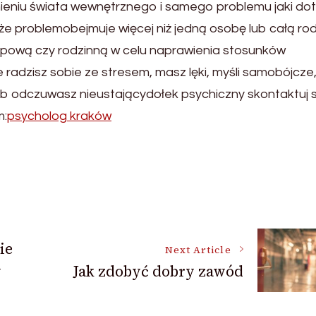
eniu świata wewnętrznego i samego problemu jaki do
e problemobejmuje więcej niż jedną osobę lub całą rod
upową czy rodzinną w celu naprawienia stosunków
e radzisz sobie ze stresem, masz lęki, myśli samobójcze,
ub odczuwasz nieustającydołek psychiczny skontaktuj s
m:
psycholog kraków
ie
Next Article
y
Jak zdobyć dobry zawód