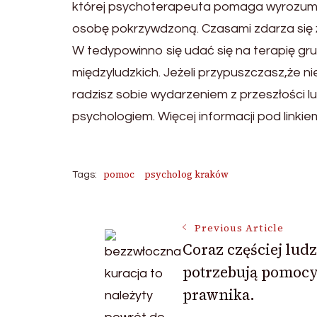
której psychoterapeuta pomaga wyrozumi
osobę pokrzywdzoną. Czasami zdarza się ż
W tedypowinno się udać się na terapię gr
międzyludzkich. Jeżeli przypuszczasz,że ni
radzisz sobie wydarzeniem z przeszłości l
psychologiem. Więcej informacji pod linkie
pomoc
psycholog kraków
Tags:
Post
Previous Article
Coraz częściej ludz
potrzebują pomoc
Navigation
prawnika.