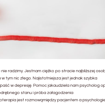
e nie radzimy. Jestnam ciężko po stracie najbliższej oso
tym nic złego. Najistotniejsza jest jednak szybka
wpaść w depresję. Pomoc jakaudziela nam psycholog op
odrębnego stanu i próba załagodzenia
oterapia jest rozmowąmiędzy pacjentem a psychologi