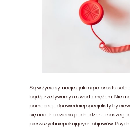
Są w życiu sytuacjez jakimi po prostu sobi
bądźprzeżywamy rozwód z mężem. Nie ma w 
pomocnajodpowiedniej specjalisty by nie
się naodnalezieniu pochodzenia naszego
pierwszychniepokojących objawów. Psych