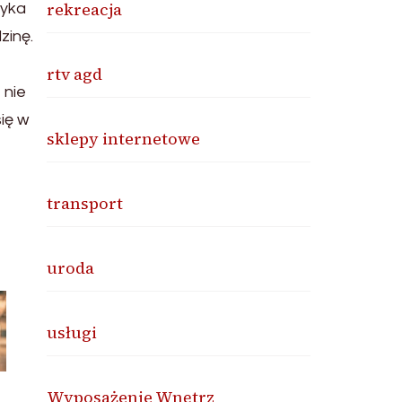
rekreacja
tyka
zinę.
rtv agd
 nie
ię w
sklepy internetowe
transport
uroda
usługi
Wyposażenie Wnętrz