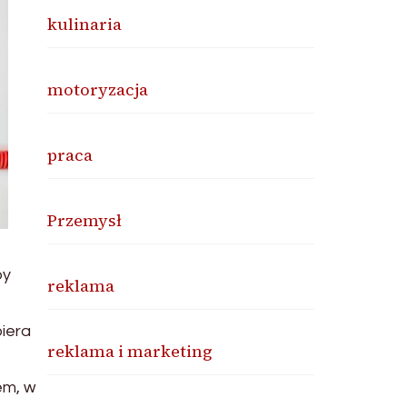
kulinaria
motoryzacja
praca
Przemysł
by
reklama
iera
reklama i marketing
em, w